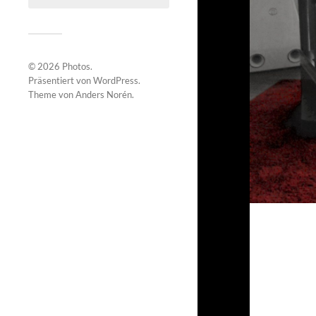
© 2026
Photos
.
Präsentiert von
WordPress
.
Theme von
Anders Norén
.