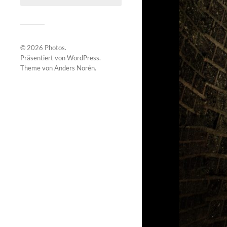
© 2026
Photos
.
Präsentiert von
WordPress
.
Theme von
Anders Norén
.