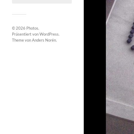
© 2026
Photos
.
Präsentiert von
WordPress
.
Theme von
Anders Norén
.